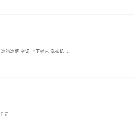
箱冰柜 空调 上下铺床 洗衣机 ...
两千元