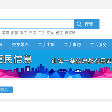
：
兼职
招聘
零工
租房
二手
交友
便民
商家活
售
交友婚恋
二手出售
二手求购
生活服务
信息